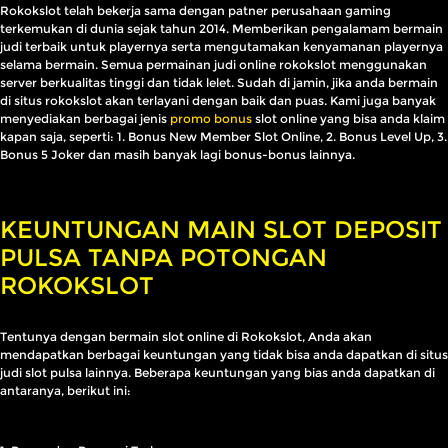
Rokokslot telah bekerja sama dengan patner perusahaan gaming
terkemukan di dunia sejak tahun 2014. Memberikan pengalamam bermain
judi terbaik untuk playernya serta mengutamakan kenyamanan playernya
selama bermain. Semua permainan judi online rokokslot menggunakan
server berkualitas tinggi dan tidak lelet. Sudah di jamin, jika anda bermain
di situs rokokslot akan terlayani dengan baik dan puas. Kami juga banyak
menyediakan berbagai jenis
promo bonus
slot online yang bisa anda klaim
kapan saja, seperti: 1. Bonus New Member Slot Online, 2. Bonus Level Up, 3.
Bonus 5 Joker dan masih banyak lagi bonus-bonus lainnya.
KEUNTUNGAN MAIN SLOT DEPOSIT
PULSA TANPA POTONGAN
ROKOKSLOT
Tentunya dengan bermain slot online di Rokokslot, Anda akan
mendapatkan berbagai keuntungan yang tidak bisa anda dapatkan di situs
judi slot pulsa lainnya. Beberapa keuntungan yang bias anda dapatkan di
antaranya, berikut ini: