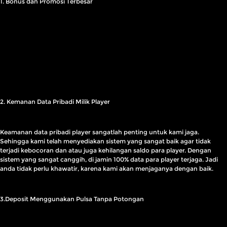
1. Bonus dan Promosi Terbesar
Rokokslot setiap hari bagi-bagi bonus untuk segala jenis permainan, salah
satunya yaitu Bonus New Member 100% untuk Slot Online. Bonus sangat
penting untuk menjadikan modal dalam permainan judi online. Semakin
besar modal yang kita gunakan, semakin besar pulsa kemungkinan untuk
mendapatkan jackpot dan Scatter dalam permainan. Ada juga Bonus 5
joker yang bisa anda klaim di Facebook resmi Rokokslot.
2. Kemanan Data Pribadi Milik Player
Keamanan data pribadi player sangatlah penting untuk kami jaga.
Sehingga kami telah menyediakan sistem yang sangat baik agar tidak
terjadi kebocoran dan atau juga kehilangan saldo para player. Dengan
sistem yang sangat canggih, di jamin 100% data para player terjaga. Jadi
anda tidak perlu khawatir, karena kami akan menjaganya dengan baik.
3.Deposit Menggunakan Pulsa Tanpa Potongan