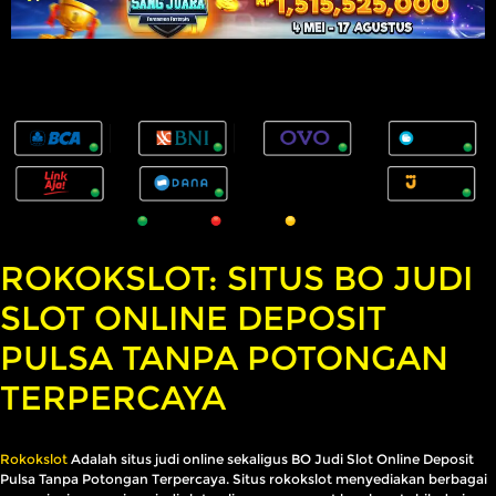
ROKOKSLOT: SITUS BO JUDI
SLOT ONLINE DEPOSIT
PULSA TANPA POTONGAN
TERPERCAYA
Rokokslot
Adalah situs judi online sekaligus BO Judi Slot Online Deposit
Pulsa Tanpa Potongan Terpercaya. Situs rokokslot menyediakan berbagai