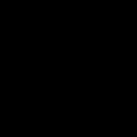
MAIN SEKARANG
MAIN SEKARANG