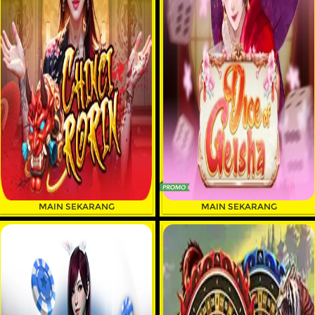
Promosi
Hubungi Kami
Live Chat
Pengaduan Customer
Pilih Bahasa:
MAIN SEKARANG
MAIN SEKARANG
MASUK
DAFTAR
&copy; Rokokslot Situs Online Resmi
Terpercaya. Hak Cipta Dilindungi.