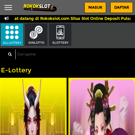
Beranda
MASUK
DAFTAR
amat datang di Rokokslot.com Situs Slot Online Deposit Pulsa Tanp
Sports
BARU
PROMO
Live Casino
BARU
IDNLOTTO
ELOTTERY
Slots
ALL LOTTERY
PROMO
IDNLIVE
BARU
Stream N Spin
E-Lottery
Arcade
PROMO
Table Games
Lottery
BARU
PROMO
IDNRaffle
Referral