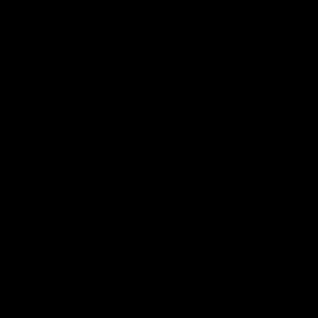
MAIN SEKARANG
MAIN SEKARANG