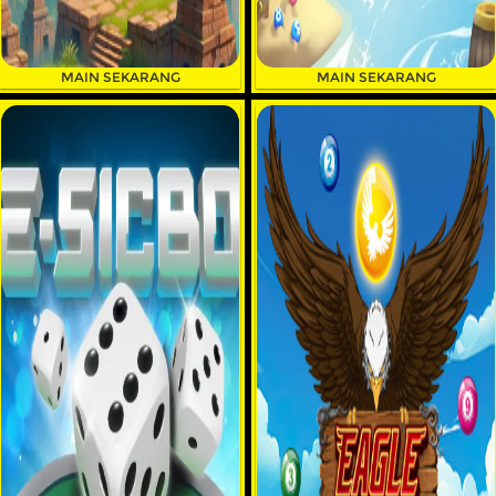
MAIN SEKARANG
MAIN SEKARANG