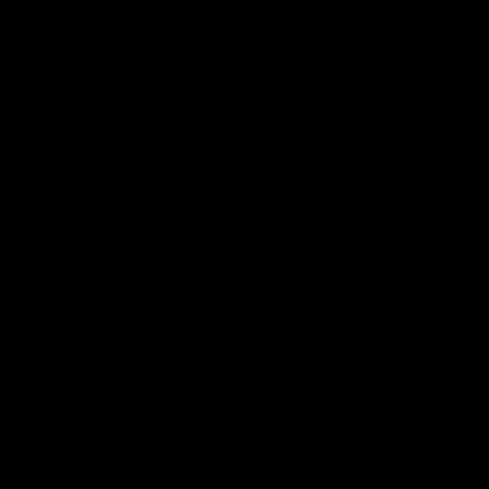
MAIN SEKARANG
MAIN SEKARANG