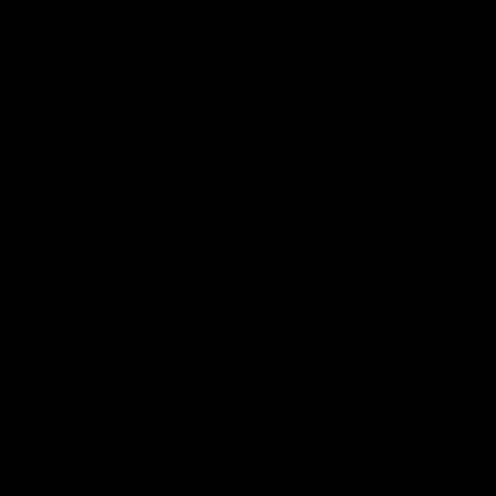
MAIN SEKARANG
MAIN SEKARANG