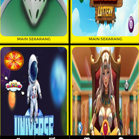
MAIN SEKARANG
MAIN SEKARANG