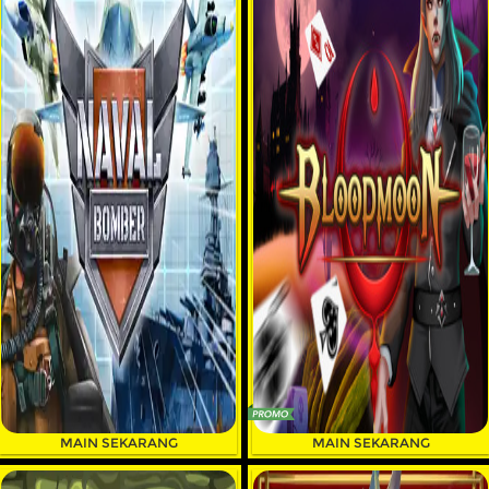
MAIN SEKARANG
MAIN SEKARANG