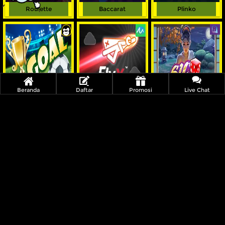
Roulette
Baccarat
Plinko
Beranda
Daftar
Promosi
Live Chat
Goal
Fly X
Sicbo
Load More